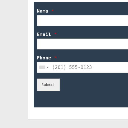
Nama 
*
Email 
*
Phone 
*
Submit