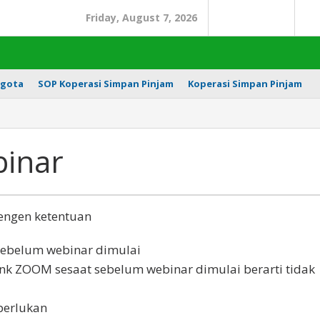
Friday, August 7, 2026
Search
In
gota
SOP Koperasi Simpan Pinjam
Koperasi Simpan Pinjam
binar
dengen ketentuan
sebelum webinar dimulai
ink ZOOM sesaat sebelum webinar dimulai berarti tidak
perlukan