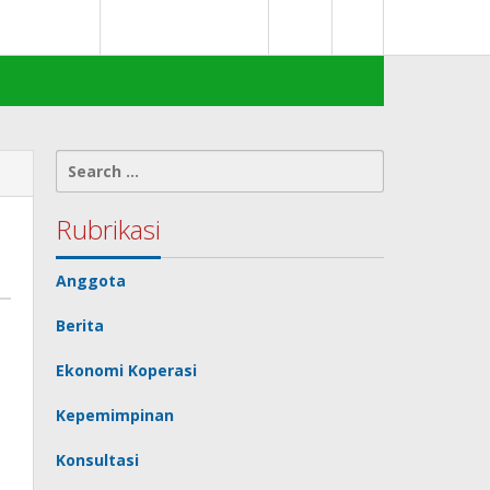
0
deks Berita
Terms of Service
Search
for:
Rubrikasi
Anggota
Berita
Ekonomi Koperasi
Kepemimpinan
Konsultasi