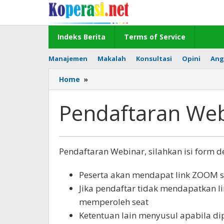
Skip
to
content
Indeks Berita
Terms of Service
Manajemen
Makalah
Konsultasi
Opini
Ang
Pendaftaran
Home
»
Webinar
Pendaftaran We
July
Pendaftaran Webinar, silahkan isi form 
3,
2020
Peserta akan mendapat link ZOOM 
by
Gusbud
Jika pendaftar tidak mendapatkan l
memperoleh seat
Ketentuan lain menyusul apabila di