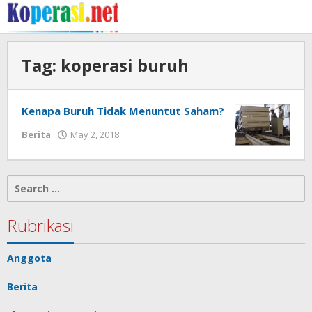
Skip
to
content
Tag:
koperasi buruh
Kenapa Buruh Tidak Menuntut Saham?
by
Berita
May 2, 2018
Gusbud
Search
for:
Rubrikasi
Anggota
Berita